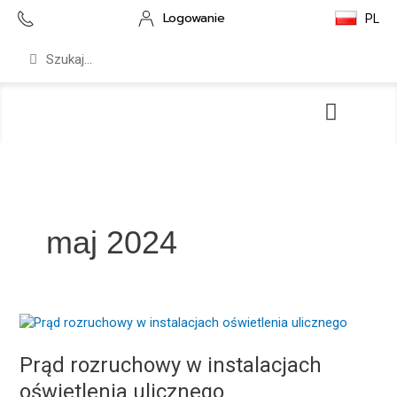
Przejdź
Logowanie
PL
do
treści
Szukaj
Szukaj
Serwis i wsparcie
Pliki do pobrania
maj 2024
Prąd
rozruchowy
w
Prąd rozruchowy w instalacjach
instalacjach
oświetlenia ulicznego
oświetlenia