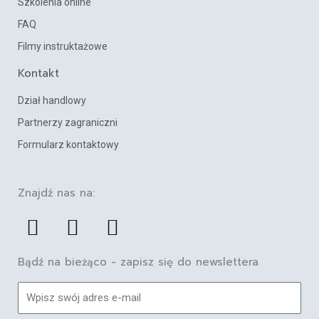
Szkolenia online
FAQ
Filmy instruktażowe
Kontakt
Dział handlowy
Partnerzy zagraniczni
Formularz kontaktowy
Znajdź nas na:
F
L
Y
a
i
o
c
n
u
Bądź na bieżąco - zapisz się do newslettera
e
k
t
E-
b
e
u
mail