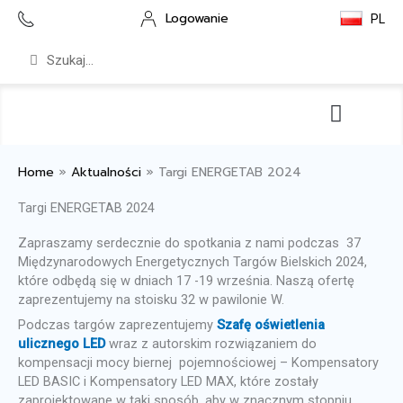
Przejdź
Logowanie
PL
do
treści
Szukaj
Szukaj
Serwis i wsparcie
Pliki do pobrania
Home
»
Aktualności
»
Targi ENERGETAB 2024
Targi ENERGETAB 2024
Zapraszamy serdecznie do spotkania z nami podczas 37
Międzynarodowych Energetycznych Targów Bielskich 2024,
które odbędą się w dniach 17 -19 września. Naszą ofertę
zaprezentujemy na stoisku 32 w pawilonie W.
Podczas targów zaprezentujemy
Szafę oświetlenia
ulicznego LED
wraz z autorskim rozwiązaniem do
kompensacji mocy biernej pojemnościowej – Kompensatory
LED BASIC i Kompensatory LED MAX, które zostały
zaprojektowane w taki sposób, aby w znacznym stopniu