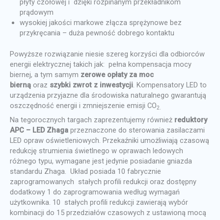
płyty czołowej i dzięki rozpinanym przekładnikom
prądowym
wysokiej jakości markowe złącza sprężynowe bez
przykręcania – duża pewność dobrego kontaktu
Powyższe rozwiązanie niesie szereg korzyści dla odbiorców
energii elektrycznej takich jak: pełna kompensacja mocy
biernej, a tym samym
zerowe opłaty za moc
bierną
oraz
szybki zwrot z inwestycji
. Kompensatory LED to
urządzenia przyjazne dla środowiska naturalnego gwarantują
oszczędność energii i zmniejszenie emisji CO
2.
Na tegorocznych targach zaprezentujemy również
reduktory
APC – LED Zhaga
przeznaczone do sterowania zasilaczami
LED opraw oświetleniowych. Przekaźniki umożliwiają czasową
redukcję strumienia świetlnego w oprawach ledowych
różnego typu, wymagane jest jedynie posiadanie gniazda
standardu Zhaga. Układ posiada 10 fabrycznie
zaprogramowanych stałych profili redukcji oraz dostępny
dodatkowy 1 do zaprogramowania według wymagań
użytkownika. 10 stałych profili redukcji zawierają wybór
kombinacji do 15 przedziałów czasowych z ustawioną mocą