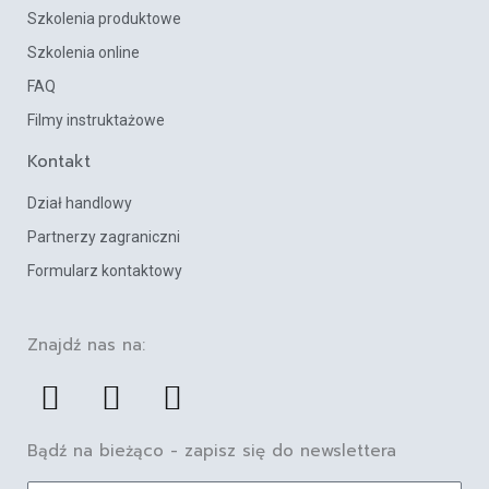
Szkolenia produktowe
Szkolenia online
FAQ
Filmy instruktażowe
Kontakt
Dział handlowy
Partnerzy zagraniczni
Formularz kontaktowy
Znajdź nas na:
F
L
Y
a
i
o
c
n
u
Bądź na bieżąco - zapisz się do newslettera
e
k
t