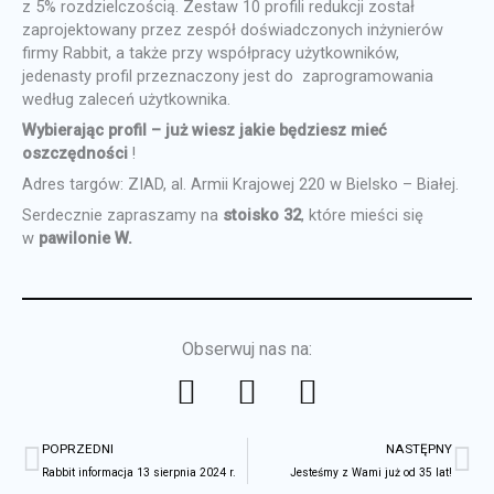
z 5% rozdzielczością. Zestaw 10 profili redukcji został
zaprojektowany przez zespół doświadczonych inżynierów
firmy Rabbit, a także przy współpracy użytkowników,
jedenasty profil przeznaczony jest do zaprogramowania
według zaleceń użytkownika.
Wybierając profil – już wiesz jakie będziesz mieć
oszczędności
!
Adres targów: ZIAD, al. Armii Krajowej 220 w Bielsko – Białej.
Serdecznie zapraszamy na
stoisko 32
, które mieści się
w
pawilonie W.
Obserwuj nas na:
F
L
Y
a
i
o
Prev
Na
c
n
u
POPRZEDNI
NASTĘPNY
e
k
t
Rabbit informacja 13 sierpnia 2024 r.
Jesteśmy z Wami już od 35 lat!