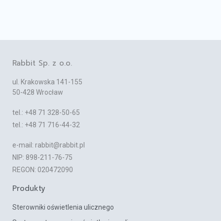
b
e
u
o
d
b
o
i
e
k
n
Rabbit Sp. z o.o.
ul. Krakowska 141-155
50-428 Wrocław
tel.: +48 71 328-50-65
tel.: +48 71 716-44-32
e-mail: rabbit@rabbit.pl
NIP: 898-211-76-75
REGON: 020472090
Produkty
Sterowniki oświetlenia ulicznego