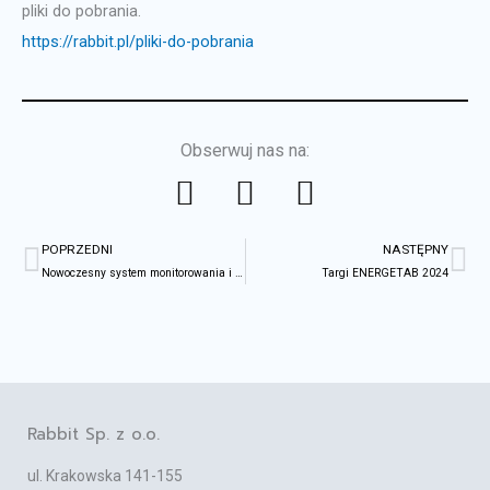
pliki do pobrania.
https://rabbit.pl/pliki-do-pobrania
Obserwuj nas na:
F
L
Y
a
i
o
Prev
Na
c
n
u
POPRZEDNI
NASTĘPNY
e
k
t
Nowoczesny system monitorowania i zarządzania oświetleniem ulicznym CPAnet fiber
Targi ENERGETAB 2024
b
e
u
o
d
b
o
i
e
k
n
Rabbit Sp. z o.o.
ul. Krakowska 141-155