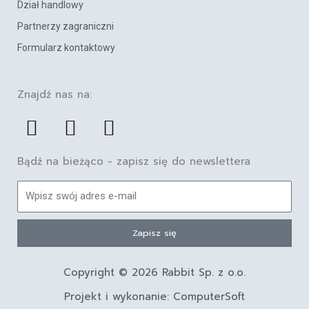
Dział handlowy
Partnerzy zagraniczni
Formularz kontaktowy
Znajdź nas na:
F
L
Y
a
i
o
c
n
u
Bądź na bieżąco - zapisz się do newslettera
e
k
t
E-
b
e
u
mail
o
d
b
Zapisz się
o
i
e
k
n
Copyright © 2026 Rabbit Sp. z o.o.
Projekt i wykonanie: ComputerSoft