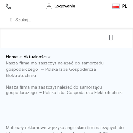
Przejdź
Logowanie
PL
do
treści
Szukaj
Szukaj
Serwis i wsparcie
Pliki do pobrania
Home
»
Aktualności
»
Nasza firma ma zaszczyt należeć do samorządu
gospodarczego – Polska Izba Gospodarcza
Elektrotechniki
Nasza firma ma zaszczyt należeć do samorządu
gospodarczego – Polska Izba Gospodarcza Elektrotechniki
Materiały reklamowe w języku angielskim firm należących do