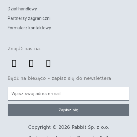
Dział handlowy
Partnerzy zagraniczni
Formularz kontaktowy
Znajdź nas na:
F
L
Y
a
i
o
c
n
u
Bądź na bieżąco - zapisz się do newslettera
e
k
t
E-
b
e
u
mail
o
d
b
Zapisz się
o
i
e
k
n
Copyright © 2026 Rabbit Sp. z o.o.