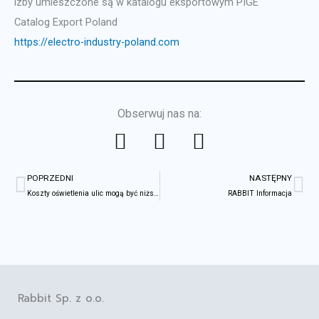
izby umieszczone są w katalogu eksportowym PIGE
Catalog Export Poland
https://electro-industry-poland.com
Obserwuj nas na:
F
L
Y
a
i
o
Prev
Na
c
n
u
POPRZEDNI
NASTĘPNY
e
k
t
Koszty oświetlenia ulic mogą być niższe. Czyli jak zapewnić prawidłową pracę oświetlenia?
RABBIT Informacja
b
e
u
o
d
b
o
i
e
k
n
Rabbit Sp. z o.o.