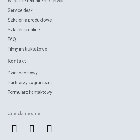
Wsparcie techniczne/serwis
Service desk
Szkolenia produktowe
Szkolenia online
FAQ
Filmy instruktażowe
Kontakt
Dział handlowy
Partnerzy zagraniczni
Formularz kontaktowy
Znajdź nas na:
F
L
Y
a
i
o