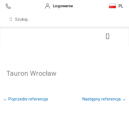
Przejdź
Logowanie
PL
do
treści
Szukaj
Szukaj
Serwis i wsparcie
Pliki do pobrania
Tauron Wrocław
←
Poprzedni referencja
Następny referencja
→