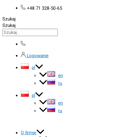
Przejdź
+48 71 328-50-65
do
treści
Szukaj
Szukaj
Logowanie
pl
en
ru
pl
en
ru
O firmie