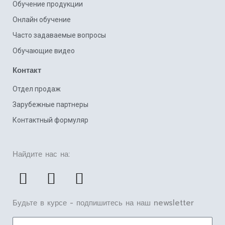
Обучение продукции
Онлайн обучение
Часто задаваемые вопросы
Обучающие видео
Контакт
Отдел продаж
Зарубежные партнеры
Контактный формуляр
Найдите нас на:
F
L
Y
a
i
o
c
n
u
Будьте в курсе - подпишитесь на наш newsletter
e
k
t
E-