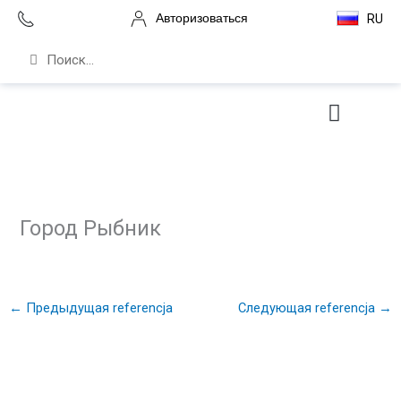
Перейти
Авторизоваться
RU
к
содержимому
Поиск
Поиск
Сервис и поддержка
Город Рыбник
←
Предыдущая referencja
Следующая referencja
→