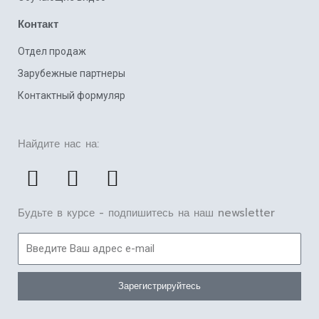
Контакт
Отдел продаж
Зарубежные партнеры
Контактный формуляр
Найдите нас на:
F
L
Y
a
i
o
c
n
u
Будьте в курсе - подпишитесь на наш newsletter
e
k
t
E-
b
e
u
mail
o
d
b
Зарегистрируйтесь
o
i
e