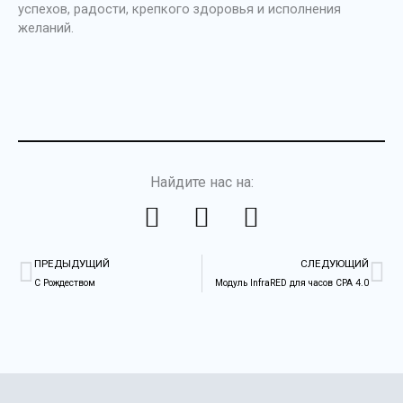
успехов, радости, крепкого здоровья и исполнения
желаний.
Найдите нас на:
F
L
Y
a
i
o
Пред
Сл
c
n
u
ПРЕДЫДУЩИЙ
СЛЕДУЮЩИЙ
e
k
t
С Рождеством
Модуль InfraRED для часов CPA 4.0
b
e
u
o
d
b
o
i
e
k
n